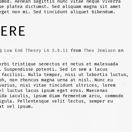
smod. Aenean sagittis nunc vitae neque viverra
se platea dictumst. Sed aliquam magna sit amet
eget non mi. Sed tincidunt aliquet bibendum.
ERE
@ Low End Theory LA 3.9.11
from
Theo Jemison
on
orbi tristique senectus et netus et malesuada
. Suspendisse potenti. Sed in sem a lacus
 facilisi. Nulla tempor, nisi ut lobortis luctus,
bh, non rhoncus magna urna at nisl. Nunc eu
varius, nisi vitae tincidunt ultrices, lorem
el luctus lacus ipsum eget eros. Maecenas
ida iaculis, ipsum diam fermentum arcu, commodo
igula. Pellentesque velit lectus, semper eu
at vel ipsum.